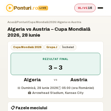
Ponturi
.ro
16
LIVE
LIVE
Acasă
/
Ponturi
/
Cupa Mondială 2026
/ Algeria vs Austria
Algeria vs Austria – Cupa Mondială
2026, 28 iunie
Cupa Mondială 2026
Grupa J
Încheiat
REZULTAT FINAL
3 – 3
Algeria
Austria
vs
📅 Duminică, 28 iunie 2026
🕘 05:00 (ora României)
🏟️ Arrowhead Stadium, Kansas City
📋 Fazele meciului