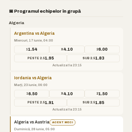
📅 Programul echipelor în grupă
Algeria
Argentina vs Algeria
Miercuri, 17 iunie, 04:00
1.54
4.10
6.00
1
X
2
1.95
1.83
PESTE 2.5
SUB 2.5
Actualizat la 23:15
Iordania vs Algeria
Marți, 23 iunie, 06:00
6.50
4.10
1.50
1
X
2
1.91
1.85
PESTE 2.5
SUB 2.5
Actualizat la 23:15
Algeria vs Austria
ACEST MECI
Duminică, 28 iunie, 05:00