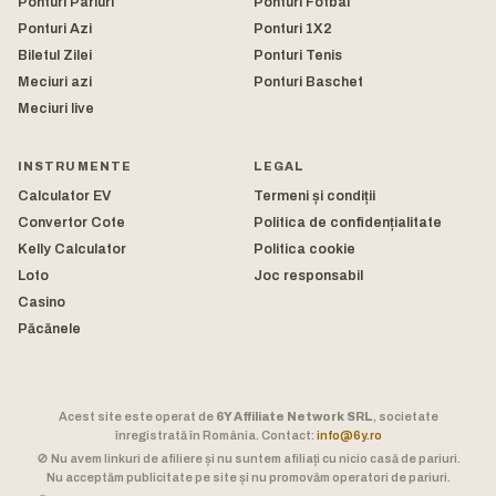
Ponturi Pariuri
Ponturi Fotbal
Ponturi Azi
Ponturi 1X2
Biletul Zilei
Ponturi Tenis
Meciuri azi
Ponturi Baschet
Meciuri live
INSTRUMENTE
LEGAL
Calculator EV
Termeni și condiții
Convertor Cote
Politica de confidențialitate
Kelly Calculator
Politica cookie
Loto
Joc responsabil
Casino
Păcănele
Acest site este operat de
6Y Affiliate Network SRL
, societate
înregistrată în România. Contact:
info@6y.ro
🚫 Nu avem linkuri de afiliere și nu suntem afiliați cu nicio casă de pariuri.
Nu acceptăm publicitate pe site și nu promovăm operatori de pariuri.