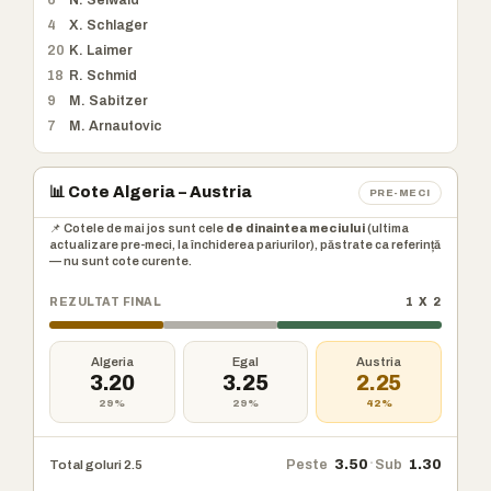
6
N. Seiwald
4
X. Schlager
20
K. Laimer
18
R. Schmid
9
M. Sabitzer
7
M. Arnautovic
📊 Cote Algeria – Austria
PRE-MECI
📌 Cotele de mai jos sunt cele
de dinaintea meciului
(ultima
actualizare pre-meci, la închiderea pariurilor), păstrate ca referință
— nu sunt cote curente.
REZULTAT FINAL
1 X 2
Algeria
Egal
Austria
3.20
3.25
2.25
29%
29%
42%
·
Peste
3.50
Sub
1.30
Total goluri 2.5