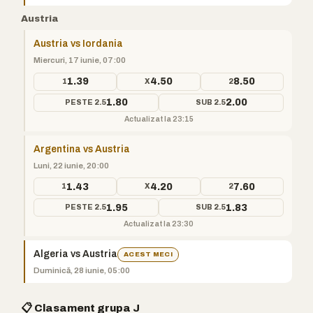
Austria
Austria vs Iordania
Miercuri, 17 iunie, 07:00
1.39
4.50
8.50
1
X
2
1.80
2.00
PESTE 2.5
SUB 2.5
Actualizat la 23:15
Argentina vs Austria
Luni, 22 iunie, 20:00
1.43
4.20
7.60
1
X
2
1.95
1.83
PESTE 2.5
SUB 2.5
Actualizat la 23:30
Algeria vs Austria
ACEST MECI
Duminică, 28 iunie, 05:00
📋 Clasament grupa J