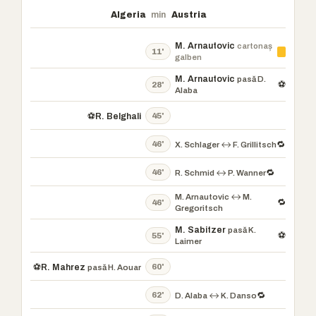
Algeria
min
Austria
M. Arnautovic
cartonaș
11'
galben
M. Arnautovic
pasă D.
⚽
28'
Alaba
45'
⚽
R. Belghali
46'
🔁
X. Schlager ↔ F. Grillitsch
46'
🔁
R. Schmid ↔ P. Wanner
M. Arnautovic ↔ M.
🔁
46'
Gregoritsch
M. Sabitzer
pasă K.
⚽
55'
Laimer
60'
⚽
R. Mahrez
pasă H. Aouar
62'
🔁
D. Alaba ↔ K. Danso