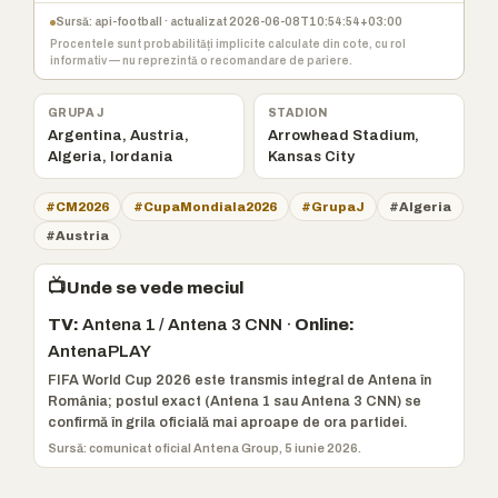
Sursă: api-football · actualizat 2026-06-08T10:54:54+03:00
Procentele sunt probabilități implicite calculate din cote, cu rol
informativ — nu reprezintă o recomandare de pariere.
GRUPA J
STADION
Argentina, Austria,
Arrowhead Stadium,
Algeria, Iordania
Kansas City
#CM2026
#CupaMondiala2026
#GrupaJ
#Algeria
#Austria
📺
Unde se vede meciul
TV:
Antena 1 / Antena 3 CNN ·
Online:
AntenaPLAY
FIFA World Cup 2026 este transmis integral de Antena în
România; postul exact (Antena 1 sau Antena 3 CNN) se
confirmă în grila oficială mai aproape de ora partidei.
Sursă: comunicat oficial Antena Group, 5 iunie 2026.