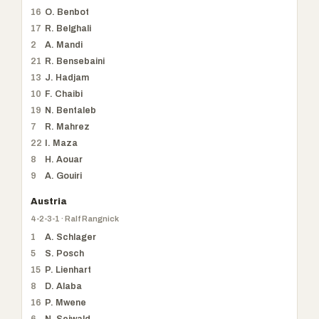
16
O. Benbot
17
R. Belghali
2
A. Mandi
21
R. Bensebaini
13
J. Hadjam
10
F. Chaibi
19
N. Bentaleb
7
R. Mahrez
22
I. Maza
8
H. Aouar
9
A. Gouiri
Austria
4-2-3-1 · Ralf Rangnick
1
A. Schlager
5
S. Posch
15
P. Lienhart
8
D. Alaba
16
P. Mwene