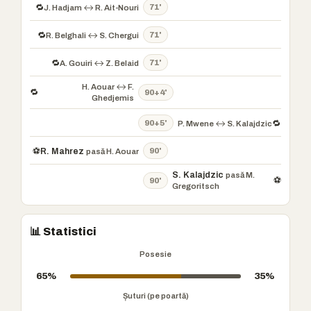
71'
🔁
J. Hadjam ↔ R. Ait-Nouri
71'
🔁
R. Belghali ↔ S. Chergui
71'
🔁
A. Gouiri ↔ Z. Belaid
H. Aouar ↔ F.
🔁
90+4'
Ghedjemis
90+5'
🔁
P. Mwene ↔ S. Kalajdzic
90'
⚽
R. Mahrez
pasă H. Aouar
S. Kalajdzic
pasă M.
⚽
90'
Gregoritsch
📊 Statistici
Posesie
65%
35%
Șuturi (pe poartă)