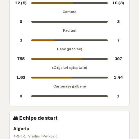
12 (5)
10 (3)
Cornere
0
3
Faulturi
3
7
Pase (precise)
755
397
xG (goluri așteptate)
1.62
1.44
Cartonașe galbene
0
1
👥 Echipe de start
Algeria
4-2-3-1 · Vladimir Petkovic