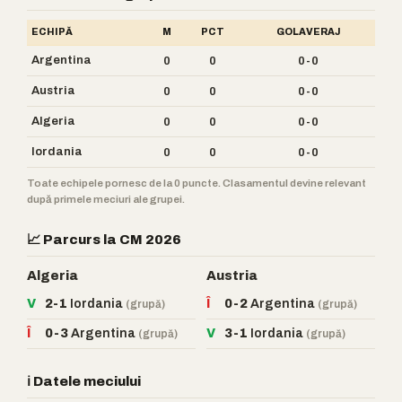
ECHIPĂ
M
PCT
GOLAVERAJ
Argentina
0
0
0-0
Austria
0
0
0-0
Algeria
0
0
0-0
Iordania
0
0
0-0
Toate echipele pornesc de la 0 puncte. Clasamentul devine relevant
după primele meciuri ale grupei.
📈 Parcurs la CM 2026
Algeria
Austria
V
2-1
Iordania
Î
0-2
Argentina
(grupă)
(grupă)
Î
0-3
Argentina
V
3-1
Iordania
(grupă)
(grupă)
ℹ️ Datele meciului