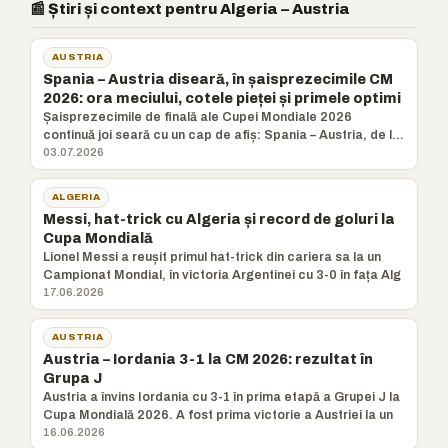
📰 Știri și context pentru Algeria – Austria
AUSTRIA
Spania – Austria diseară, în șaisprezecimile CM
2026: ora meciului, cotele pieței și primele optimi
Șaisprezecimile de finală ale Cupei Mondiale 2026
continuă joi seară cu un cap de afiș: Spania – Austria, de la
ora 22:0
03.07.2026
ALGERIA
Messi, hat-trick cu Algeria și record de goluri la
Cupa Mondială
Lionel Messi a reușit primul hat-trick din cariera sa la un
Campionat Mondial, în victoria Argentinei cu 3-0 în fața Alg
17.06.2026
AUSTRIA
Austria – Iordania 3-1 la CM 2026: rezultat în
Grupa J
Austria a învins Iordania cu 3-1 în prima etapă a Grupei J la
Cupa Mondială 2026. A fost prima victorie a Austriei la un
16.06.2026