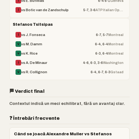
6-4 6-1
Geneva
vs E. Butvilas
Î
5-7, 3-6
ATP Italian Open
vs Botic van de Zandschulp
Î
Stefanos Tsitsipas
6-7, 5-7
Montreal
vs J. Fonseca
Î
6-4, 6-4
Montreal
vs M. Damm
V
6-3, 6-4
Montreal
vs K. Rice
V
4-6, 6-3, 3-6
Washington
vs A. De Minaur
Î
6-4, 6-7, 6-3
Gstaad
vs R. Collignon
V
🏁 Verdict final
Contextul indică un meci echilibrat, fără un avantaj clar.
❓ Întrebări frecvente
Când se joacă Alexandre Muller vs Stefanos