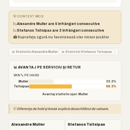
💡 CONTEXT MECI
📉
Alexandre Muller are 5 înfrângeri consecutive
📉
Stefanos Tsitsipas are 3 înfrângeri consecutive
🏟️
Suprafața zgură nu favorizează clar niciun jucător
📊 Statistici Alexandre Muller
📊 Statistici Stefanos Tsitsipas
📊 AVANTAJ PE SERVICIU ȘI RETUR
WIN % PE HARD
Muller
33.3%
Tsitsipas
56.3%
Avantaj statistic ușor: Muller
💡 Diferența de hold și break explică dezechilibrul de valoare.
Alexandre Muller
Stefanos Tsitsipas