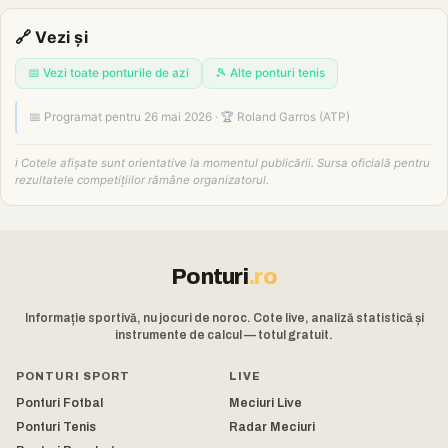
🔗 Vezi și
📅 Vezi toate ponturile de azi
🎾 Alte ponturi tenis
📅 Programat pentru 26 mai 2026 · 🏆 Roland Garros (ATP)
ℹ️ Cotele afișate sunt orientative la momentul publicării. Sursa oficială pentru
rezultatele competițiilor rămâne organizatorul.
Ponturi
.ro
Informație sportivă, nu jocuri de noroc. Cote live, analiză statistică și
instrumente de calcul — totul gratuit.
PONTURI SPORT
LIVE
Ponturi Fotbal
Meciuri Live
Ponturi Tenis
Radar Meciuri