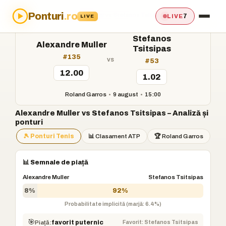
Ponturi
.ro
Acasă
›
Ponturi
›
Alexandre Muller vs Stefanos Tsitsipas
7
LIVE
LIVE
Stefanos
Alexandre Muller
Tsitsipas
#135
vs
#53
12.00
1.02
Roland Garros
•
9 august
•
15:00
Alexandre Muller vs Stefanos Tsitsipas – Analiză și
ponturi
🎾 Ponturi Tenis
📊 Clasament ATP
🏆 Roland Garros
📊 Semnale de piață
Alexandre Muller
Stefanos Tsitsipas
8%
92%
Probabilitate implicită (marjă: 6.4%)
🎯
Favorit: Stefanos Tsitsipas
Piață:
favorit puternic