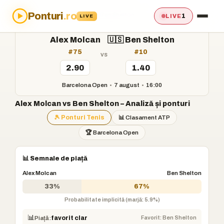
Ponturi
.ro
Acasă
›
Ponturi
›
Alex Molcan vs Ben Shelton
1
LIVE
LIVE
Alex Molcan
🇺🇸 Ben Shelton
#75
#10
vs
2.90
1.40
Barcelona Open
•
7 august
•
16:00
Alex Molcan vs Ben Shelton – Analiză și ponturi
🎾 Ponturi Tenis
📊 Clasament ATP
🏆 Barcelona Open
📊 Semnale de piață
Alex Molcan
Ben Shelton
33%
67%
Probabilitate implicită (marjă: 5.9%)
📊
Favorit: Ben Shelton
Piață:
favorit clar