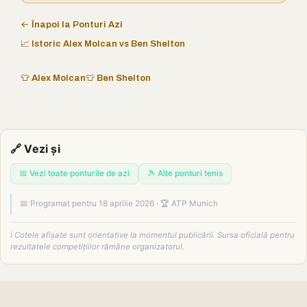
← Înapoi la Ponturi Azi
📈 Istoric Alex Molcan vs Ben Shelton
👕 Alex Molcan
👕 Ben Shelton
🔗 Vezi și
📅 Vezi toate ponturile de azi
🎾 Alte ponturi tenis
📅 Programat pentru 18 aprilie 2026 · 🏆 ATP Munich
ℹ️ Cotele afișate sunt orientative la momentul publicării. Sursa oficială pentru
rezultatele competițiilor rămâne organizatorul.