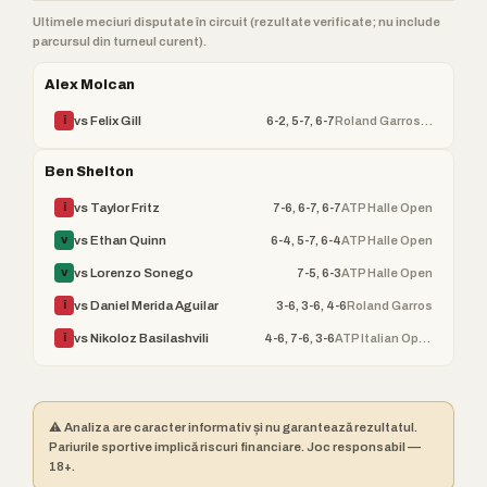
Ultimele meciuri disputate în circuit (rezultate verificate; nu include
parcursul din turneul curent).
Alex Molcan
6-2, 5-7, 6-7
Roland Garros (ATP)
vs Felix Gill
Î
Ben Shelton
7-6, 6-7, 6-7
ATP Halle Open
vs Taylor Fritz
Î
6-4, 5-7, 6-4
ATP Halle Open
vs Ethan Quinn
V
7-5, 6-3
ATP Halle Open
vs Lorenzo Sonego
V
3-6, 3-6, 4-6
Roland Garros
vs Daniel Merida Aguilar
Î
4-6, 7-6, 3-6
ATP Italian Open
vs Nikoloz Basilashvili
Î
⚠️ Analiza are caracter informativ și nu garantează rezultatul.
Pariurile sportive implică riscuri financiare. Joc responsabil —
18+.