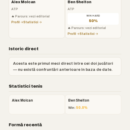
Alex Molcan
Ben Shelton
ATP
ATP
🔥
Parcurs: vezi editorial
WIN HARD
50%
Profil →
Statistici →
🔥
Parcurs: vezi editorial
Profil →
Statistici →
Istoric direct
Acesta este primul meci direct între cei doi jucători
— nu există confruntări anterioare în baza de date.
Statistici tenis
Alex Molcan
Ben Shelton
Win:
50.0%
Formă recentă