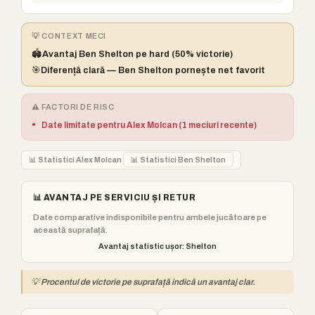
💡 CONTEXT MECI
🏟️
Avantaj Ben Shelton pe hard (50% victorie)
🎯
Diferență clară — Ben Shelton pornește net favorit
⚠️ FACTORI DE RISC
•
Date limitate pentru Alex Molcan (1 meciuri recente)
📊 Statistici Alex Molcan
📊 Statistici Ben Shelton
📊 AVANTAJ PE SERVICIU ȘI RETUR
Date comparative indisponibile pentru ambele jucătoare pe
această suprafață.
Avantaj statistic ușor: Shelton
💡 Procentul de victorie pe suprafață indică un avantaj clar.