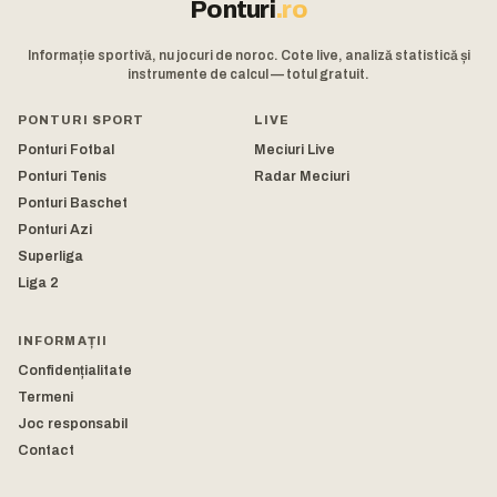
Ponturi
.ro
Informație sportivă, nu jocuri de noroc. Cote live, analiză statistică și
instrumente de calcul — totul gratuit.
PONTURI SPORT
LIVE
Ponturi Fotbal
Meciuri Live
Ponturi Tenis
Radar Meciuri
Ponturi Baschet
Ponturi Azi
Superliga
Liga 2
INFORMAȚII
Confidențialitate
Termeni
Joc responsabil
Contact