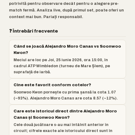
potrivită pentru observare decât pentru o alegere pre-
match fermă. Analiza live, după primul set, poate oferi un
context mai bun. Pariați responsabil.
❓ Întrebări frecvente
Când se joacă Alejandro Moro Canas vs Soonwoo
Kwon?
Meciul are loc pe Joi, 25 iunie 2026, ora 15:00, în
cadrul ATP Wimbledon (turneu de Mare Șlem), pe
suprafață de iarbă.
Cine este favorit conform cotelor?
Soonwoo Kwon pornește cu prima șansă la cota 1.07
(~93%). Alejandro Moro Canas are cota 8.57 (~12%).
Care este istoricul direct dintre Alejandro Moro
Canas și Soonwoo Kwon?
Cele două jucătoare s-au mai întâlnit anterior în
circuit; cifrele exacte ale istoricului direct sunt în