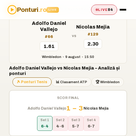
Ponturi
.ro
Acasă
›
Ponturi
›
Adolfo Daniel Vallejo vs Nicolas Mejia
84
LIVE
LIVE
Adolfo Daniel
Nicolas Mejia
Vallejo
#129
vs
#66
2.30
1.61
Wimbledon
•
9 august
•
15:50
Adolfo Daniel Vallejo vs Nicolas Mejia – Analiză și
ponturi
🎾 Ponturi Tenis
📊 Clasament ATP
🏆 Wimbledon
SCOR FINAL
1 – 3
Adolfo Daniel Vallejo
Nicolas Mejia
Set 1
Set 2
Set 3
Set 4
6-4
4-6
5-7
6-7