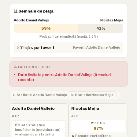
📊 Semnale de piață
Adolfo Daniel Vallejo
Nicolas Mejia
59%
41%
Probabilitate implicită (marjă: 5.6%)
📈
Favorit: Adolfo Daniel Vallejo
Piață:
ușor favorit
⚠️ FACTORI DE RISC
•
Date limitate pentru Adolfo Daniel Vallejo (0 meciuri
recente)
📊 Statistici Adolfo Daniel Vallejo
📊 Statistici Nicolas Mejia
Adolfo Daniel Vallejo
Nicolas Mejia
ATP
ATP
WIN HARD
📭 Date statistice
67%
insuficiente (serviciu/retur)
— afișăm doar statistici
🔥
Parcurs: vezi editorial