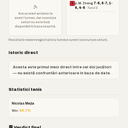
p. M. Zheng
7-6, 6-7, 1-
Î
🎾
6, 4-6
· Turul 2
Are un meci anterior la
acest turneu, dar scorul pe
seturi nu este încă
disponibil în baza noastră.
Rezultate reale înregistrate la turneul curent (scoruri pe seturi).
Istoric direct
Acesta este primul meci direct între cei doi jucători
— nu există confruntări anterioare în baza de date.
Statistici tenis
Nicolas Mejia
Win:
66.7%
🏁 Verdict final