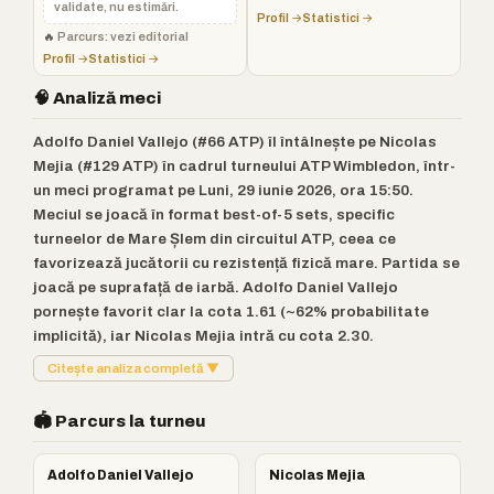
validate, nu estimări.
Profil →
Statistici →
🔥
Parcurs: vezi editorial
Profil →
Statistici →
🧠 Analiză meci
Adolfo Daniel Vallejo (#66 ATP) îl întâlnește pe Nicolas
Mejia (#129 ATP) în cadrul turneului ATP Wimbledon, într-
un meci programat pe Luni, 29 iunie 2026, ora 15:50.
Meciul se joacă în format best-of-5 sets, specific
turneelor de Mare Șlem din circuitul ATP, ceea ce
favorizează jucătorii cu rezistență fizică mare. Partida se
joacă pe suprafață de iarbă. Adolfo Daniel Vallejo
pornește favorit clar la cota 1.61 (~62% probabilitate
implicită), iar Nicolas Mejia intră cu cota 2.30.
Citește analiza completă ▼
🏟️ Parcurs la turneu
Adolfo Daniel Vallejo
Nicolas Mejia