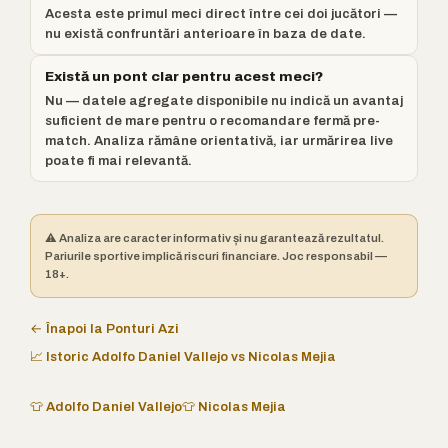
Acesta este primul meci direct între cei doi jucători —
nu există confruntări anterioare în baza de date.
Există un pont clar pentru acest meci?
Nu — datele agregate disponibile nu indică un avantaj
suficient de mare pentru o recomandare fermă pre-
match. Analiza rămâne orientativă, iar urmărirea live
poate fi mai relevantă.
⚠️ Analiza are caracter informativ și nu garantează rezultatul.
Pariurile sportive implică riscuri financiare. Joc responsabil —
18+.
← Înapoi la Ponturi Azi
📈 Istoric Adolfo Daniel Vallejo vs Nicolas Mejia
👕 Adolfo Daniel Vallejo
👕 Nicolas Mejia