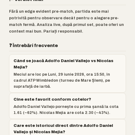
Fără un edge evident pre-match, partida este mai
potrivită pentru observare decât pentru o alegere pre-
match fermă. Analiza live, după primul set, poate oferi un
context mai bun. Pariați responsabil.
❓ Întrebări frecvente
Când se joacă Adolfo Daniel Vallejo vs Nicolas
Mejia?
Meciul are loc pe Luni, 29 iunie 2026, ora 15:50, în
cadrul ATP Wimbledon (turneu de Mare Șlem), pe
suprafață de iarbă.
Cine este favorit conform cotelor?
Adolfo Daniel Vallejo pornește cu prima șansă la cota
1.61 (~62%). Nicolas Mejia are cota 2.30 (~43%).
Care este istoricul direct dintre Adolfo Daniel
Vallejo și Nicolas Mejia?