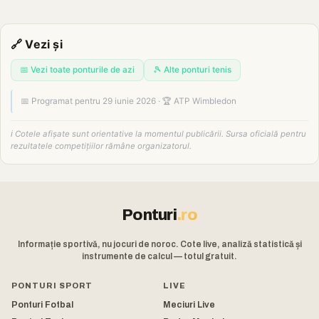
🔗 Vezi și
📅 Vezi toate ponturile de azi
🎾 Alte ponturi tenis
📅 Programat pentru 29 iunie 2026 · 🏆 ATP Wimbledon
ℹ️ Cotele afișate sunt orientative la momentul publicării. Sursa oficială pentru
rezultatele competițiilor rămâne organizatorul.
Ponturi
.ro
Informație sportivă, nu jocuri de noroc. Cote live, analiză statistică și
instrumente de calcul — totul gratuit.
PONTURI SPORT
LIVE
Ponturi Fotbal
Meciuri Live