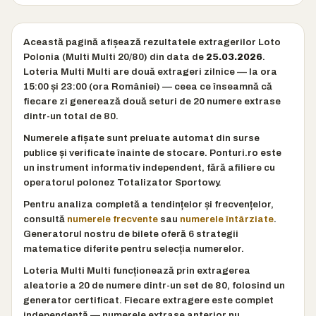
Această pagină afișează rezultatele extragerilor Loto
Polonia (Multi Multi 20/80) din data de
25.03.2026
.
Loteria Multi Multi are două extrageri zilnice — la ora
15:00 și 23:00 (ora României) — ceea ce înseamnă că
fiecare zi generează două seturi de 20 numere extrase
dintr-un total de 80.
Numerele afișate sunt preluate automat din surse
publice și verificate înainte de stocare. Ponturi.ro este
un instrument informativ independent, fără afiliere cu
operatorul polonez Totalizator Sportowy.
Pentru analiza completă a tendințelor și frecvențelor,
consultă
numerele frecvente
sau
numerele întârziate
.
Generatorul nostru de bilete oferă 6 strategii
matematice diferite pentru selecția numerelor.
Loteria Multi Multi funcționează prin extragerea
aleatorie a 20 de numere dintr-un set de 80, folosind un
generator certificat. Fiecare extragere este complet
independentă — numerele extrase anterior nu