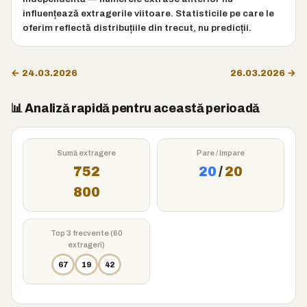
influențează extragerile viitoare. Statisticile pe care le
oferim reflectă distribuțiile din trecut, nu predicții.
← 24.03.2026
26.03.2026 →
📊 Analiză rapidă pentru această perioadă
Sumă extragere
Pare / Impare
752
20
/
20
800
Top 3 frecvente (60
extrageri)
67
19
42