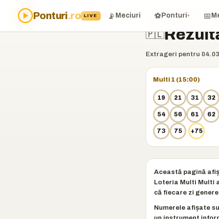
Ponturi
.ro
📡
⚽
📅
Meciuri
Acasă
Ponturi
›
Loto
›
Loto P
Me
LIVE
▾
Rezult
🇵🇱
Extrageri pentru 04.03
Multi 1 (15:00)
19
21
31
32
54
56
61
62
73
75
+75
Această pagină afiș
Loteria Multi Multi
că fiecare zi gener
Numerele afișate sun
un instrument infor