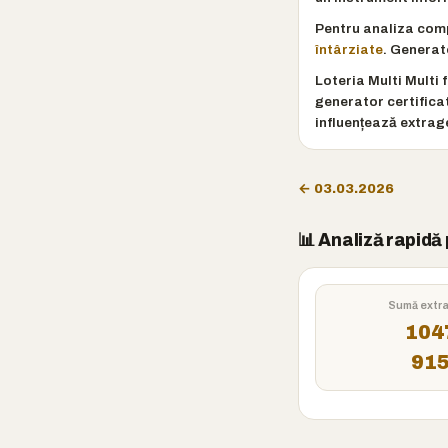
Pentru analiza comp
întârziate
. Generat
Loteria Multi Multi 
generator certifica
influențează extrager
← 03.03.2026
📊 Analiză rapid
Sumă extr
104
91