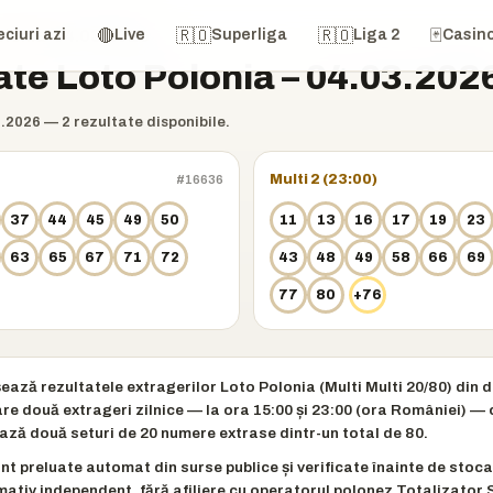
🔴
🇷🇴
🇷🇴
🃏
olonia
ciuri azi
›
04.03.2026
Live
Superliga
Liga 2
Casin
ate Loto Polonia – 04.03.202
.2026 — 2 rezultate disponibile.
Multi 2 (23:00)
#16636
37
44
45
49
50
11
13
16
17
19
23
63
65
67
71
72
43
48
49
58
66
69
77
80
+76
ează rezultatele extragerilor Loto Polonia (Multi Multi 20/80) din 
 are două extrageri zilnice — la ora 15:00 și 23:00 (ora României) 
ează două seturi de 20 numere extrase dintr-un total de 80.
t preluate automat din surse publice și verificate înainte de stoca
mativ independent, fără afiliere cu operatorul polonez Totalizator 