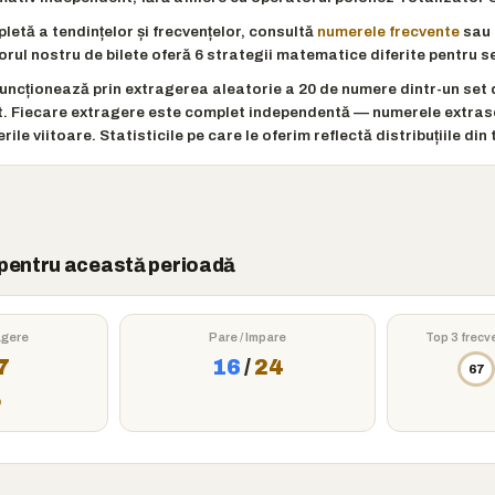
letă a tendințelor și frecvențelor, consultă
numerele frecvente
sau
orul nostru de bilete oferă 6 strategii matematice diferite pentru s
funcționează prin extragerea aleatorie a 20 de numere dintr-un set 
t. Fiecare extragere este complet independentă — numerele extras
ile viitoare. Statisticile pe care le oferim reflectă distribuțiile din t
ă pentru această perioadă
agere
Pare / Impare
Top 3 frecv
7
16
/
24
67
5