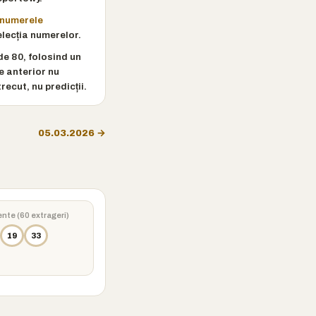
numerele
elecția numerelor.
de 80, folosind un
e anterior nu
recut, nu predicții.
05.03.2026 →
ente (60 extrageri)
19
33