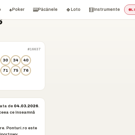
♠️
🎰
🍀
🧮
o
Poker
Păcănele
Loto
Instrumente
L
6
#16637
30
34
40
71
75
76
data de
04.03.2026
.
— ceea ce înseamnă
re. Ponturi.ro este
Sportowy.