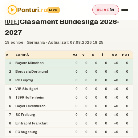
Ponturi
.ro
Ponturi.ro
›
Clasamente
›
Bundesliga
44
LIVE
LIVE
🇩🇪 Clasament Bundesliga 2026-
2027
18 echipe · Germania · Actualizat: 07.08.2026 18:25
#
ECHIPĂ
MJ
V
E
Î
GD
PCT
1
Bayern München
0
0
0
0
+0
0
2
Borussia Dortmund
0
0
0
0
+0
0
3
RB Leipzig
0
0
0
0
+0
0
4
VfB Stuttgart
0
0
0
0
+0
0
5
1899 Hoffenheim
0
0
0
0
+0
0
6
Bayer Leverkusen
0
0
0
0
+0
0
7
SC Freiburg
0
0
0
0
+0
0
8
Eintracht Frankfurt
0
0
0
0
+0
0
9
FC Augsburg
0
0
0
0
+0
0