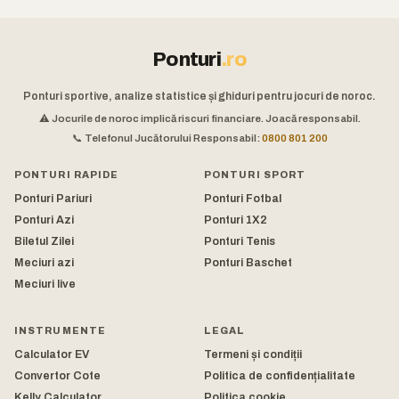
Ponturi
.ro
Ponturi sportive, analize statistice și ghiduri pentru jocuri de noroc.
⚠️ Jocurile de noroc implică riscuri financiare. Joacă responsabil.
📞 Telefonul Jucătorului Responsabil:
0800 801 200
PONTURI RAPIDE
PONTURI SPORT
Ponturi Pariuri
Ponturi Fotbal
Ponturi Azi
Ponturi 1X2
Biletul Zilei
Ponturi Tenis
Meciuri azi
Ponturi Baschet
Meciuri live
INSTRUMENTE
LEGAL
Calculator EV
Termeni și condiții
Convertor Cote
Politica de confidențialitate
Kelly Calculator
Politica cookie